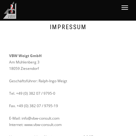
Togg
navig
IMPRESSUM
VBW Weigt GmbH
Am Mühlenberg 3
18059 Ziesendorf
Geschäftsführer: Ralph-Ingo Weigt
Tel. +49 (0) 382 07 / 9795-0
Fax. +49 (0) 382 07 / 9795-19
E-Mail: info@vbw-consult.com
Internet: www.vbw-consult.com